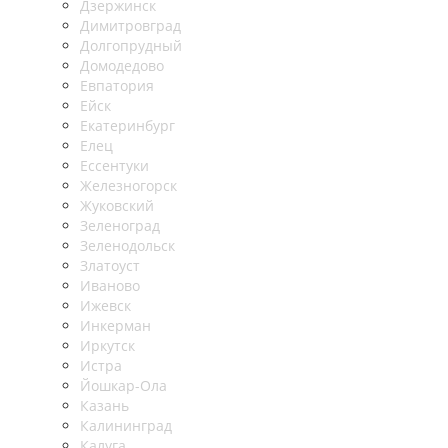
Дзержинск
Димитровград
Долгопрудный
Домодедово
Евпатория
Ейск
Екатеринбург
Елец
Ессентуки
Железногорск
Жуковский
Зеленоград
Зеленодольск
Златоуст
Иваново
Ижевск
Инкерман
Иркутск
Истра
Йошкар-Ола
Казань
Калининград
Калуга