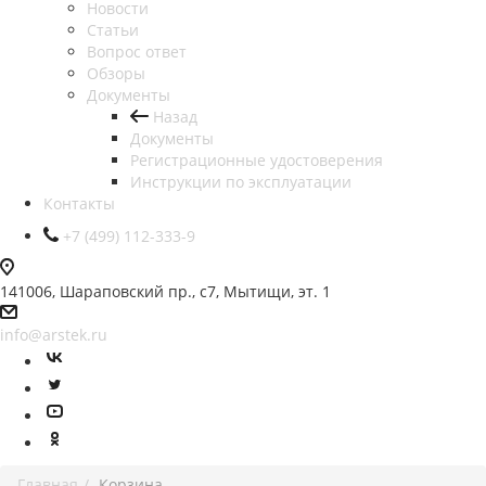
Новости
Статьи
Вопрос ответ
Обзоры
Документы
Назад
Документы
Регистрационные удостоверения
Инструкции по эксплуатации
Контакты
+7 (499) 112-333-9
141006, Шараповский пр., с7, Мытищи, эт. 1
info@arstek.ru
Главная
Корзина