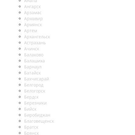
Анапа
Ангарск
Арзамас
Армавир
Армянск
Артём
Архангельск
Астрахань
Ачинск
Балаково
Балашиха
Барнаул
Батайск
Бахчисарай
Белгород
Белогорск
Бердск
Березники
Бийск
Биробиджан
Благовещенск
Братск
Брянск