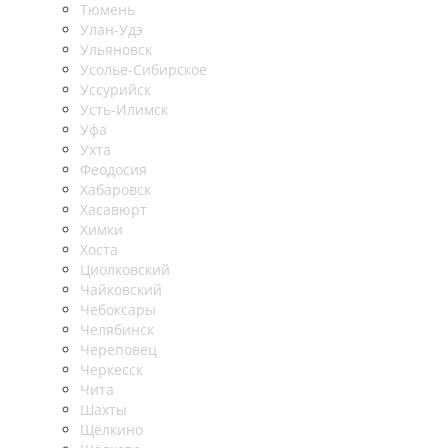
Тюмень
Улан-Удэ
Ульяновск
Усолье-Сибирское
Уссурийск
Усть-Илимск
Уфа
Ухта
Феодосия
Хабаровск
Хасавюрт
Химки
Хоста
Циолковский
Чайковский
Чебоксары
Челябинск
Череповец
Черкесск
Чита
Шахты
Щёлкино