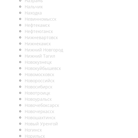
Назрань
Нальчик
Находка
Невинномысск
Нефтекамск
Нефтеюганск
Нижневартовск
Нижнекамск
Нижний Новгород
Нижний Тагил
Новокузнецк
Новокуйбышевск
Новомосковск
Новороссийск
Новосибирск
Новотроицк
Новоуральск
Новочебоксарск
Новочеркасск
Новошахтинск
Новый Уренгой
Ногинск
Норильск