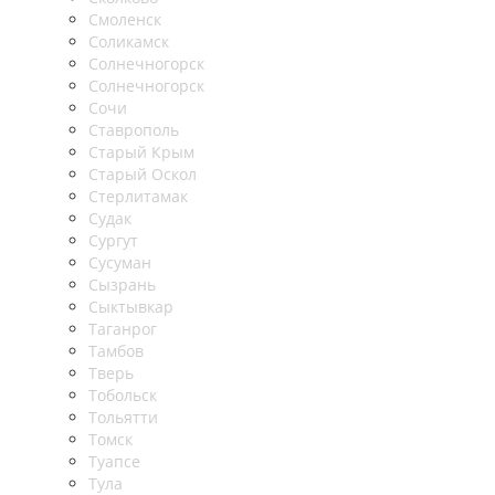
Смоленск
Соликамск
Солнечногорск
Солнечногорск
Сочи
Ставрополь
Старый Крым
Старый Оскол
Стерлитамак
Судак
Сургут
Сусуман
Сызрань
Сыктывкар
Таганрог
Тамбов
Тверь
Тобольск
Тольятти
Томск
Туапсе
Тула