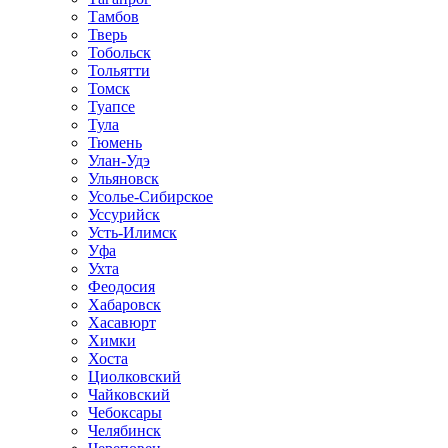
Тамбов
Тверь
Тобольск
Тольятти
Томск
Туапсе
Тула
Тюмень
Улан-Удэ
Ульяновск
Усолье-Сибирское
Уссурийск
Усть-Илимск
Уфа
Ухта
Феодосия
Хабаровск
Хасавюрт
Химки
Хоста
Циолковский
Чайковский
Чебоксары
Челябинск