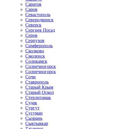
Саратов
Саров
Севастополь
Северодвинск
Северск
Сергиев Посад
Серов
Серпухов
Симферополь
Сколково
Смоленск
Соликамск
Солнечногорск
Солнечногорск
Сочи
Ставрополь
Старый Крым
Старый Оскол
Стерлитамак
Судак
Сургут
Сусуман
Сызрань
Сыктывкар
Таганрог