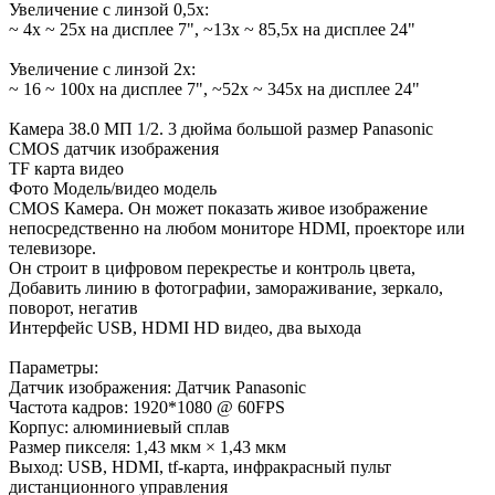
Увеличение с линзой 0,5х:
~ 4х ~ 25х на дисплее 7", ~13х ~ 85,5х на дисплее 24"
Увеличение с линзой 2х:
~ 16 ~ 100х на дисплее 7", ~52х ~ 345х на дисплее 24"
Камера 38.0 МП 1/2. 3 дюйма большой размер Panasonic
CMOS датчик изображения
TF карта видео
Фото Модель/видео модель
CMOS Камера. Он может показать живое изображение
непосредственно на любом мониторе HDMI, проекторе или
телевизоре.
Он строит в цифровом перекрестье и контроль цвета,
Добавить линию в фотографии, замораживание, зеркало,
поворот, негатив
Интерфейс USB, HDMI HD видео, два выхода
Параметры:
Датчик изображения: Датчик Panasonic
Частота кадров: 1920*1080 @ 60FPS
Корпус: алюминиевый сплав
Размер пикселя: 1,43 мкм × 1,43 мкм
Выход: USB, HDMI, tf-карта, инфракрасный пульт
дистанционного управления