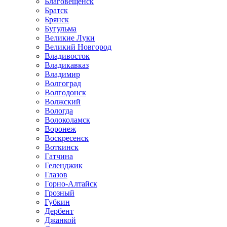
Благовещенск
Братск
Брянск
Бугульма
Великие Луки
Великий Новгород
Владивосток
Владикавказ
Владимир
Волгоград
Волгодонск
Волжский
Вологда
Волоколамск
Воронеж
Воскресенск
Воткинск
Гатчина
Геленджик
Глазов
Горно-Алтайск
Грозный
Губкин
Дербент
Джанкой