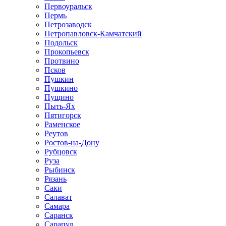
Первоуральск
Пермь
Петрозаводск
Петропавловск-Камчатский
Подольск
Прокопьевск
Протвино
Псков
Пушкин
Пушкино
Пущино
Пыть-Ях
Пятигорск
Раменское
Реутов
Ростов-на-Дону
Рубцовск
Руза
Рыбинск
Рязань
Саки
Салават
Самара
Саранск
Сарапул