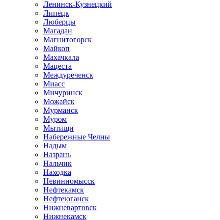
Ленинск-Кузнецкий
Липецк
Люберцы
Магадан
Магнитогорск
Майкоп
Махачкала
Мацеста
Междуреченск
Миасс
Мичуринск
Можайск
Мурманск
Муром
Мытищи
Набережные Челны
Надым
Назрань
Нальчик
Находка
Невинномысск
Нефтекамск
Нефтеюганск
Нижневартовск
Нижнекамск