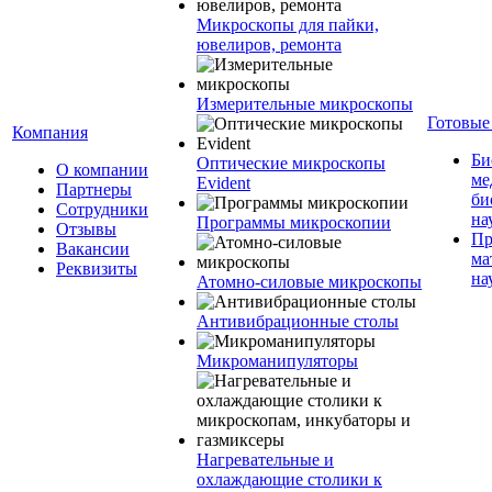
Микроскопы для пайки,
ювелиров, ремонта
Измерительные микроскопы
Готовые
Компания
Би
Оптические микроскопы
О компании
ме
Evident
Партнеры
би
Сотрудники
на
Программы микроскопии
Отзывы
Пр
Вакансии
ма
Реквизиты
на
Атомно-силовые микроскопы
Антивибрационные столы
Микроманипуляторы
Нагревательные и
охлаждающие столики к