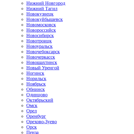
Нижний Новгород
Нижний Тагил
Новокузнецк
Новокуйбышевск
Новомосковск
Новороссийск
Новосибирск
Новотроицк
Новоуральск
Новочебоксарск
Новочеркасск
Новошахтинск
Новый Уренгой
Ногинск
Норильск
Ноябрьск
Обнинск
Одинцово
Октябрьский
Омск
Орел
Оренбург
Орехово-Зуево
Орск
Пенза