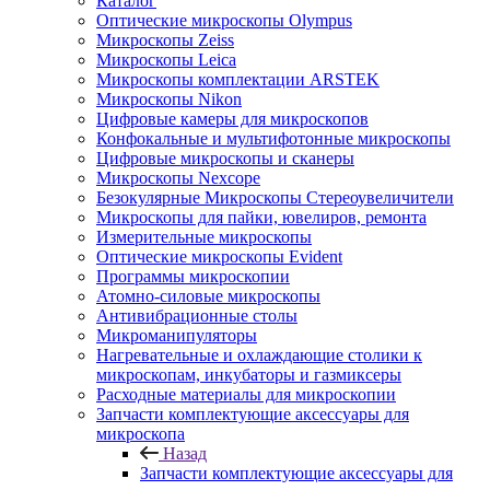
Каталог
Оптические микроскопы Olympus
Микроскопы Zeiss
Микроскопы Leica
Микроскопы комплектации ARSTEK
Микроскопы Nikon
Цифровые камеры для микроскопов
Конфокальные и мультифотонные микроскопы
Цифровые микроскопы и сканеры
Микроскопы Nexcope
Безокулярные Микроскопы Стереоувеличители
Микроскопы для пайки, ювелиров, ремонта
Измерительные микроскопы
Оптические микроскопы Evident
Программы микроскопии
Атомно-силовые микроскопы
Антивибрационные столы
Микроманипуляторы
Нагревательные и охлаждающие столики к
микроскопам, инкубаторы и газмиксеры
Расходные материалы для микроскопии
Запчасти комплектующие аксессуары для
микроскопа
Назад
Запчасти комплектующие аксессуары для