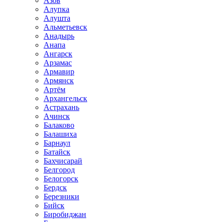
Азов
Алупка
Алушта
Альметьевск
Анадырь
Анапа
Ангарск
Арзамас
Армавир
Армянск
Артём
Архангельск
Астрахань
Ачинск
Балаково
Балашиха
Барнаул
Батайск
Бахчисарай
Белгород
Белогорск
Бердск
Березники
Бийск
Биробиджан