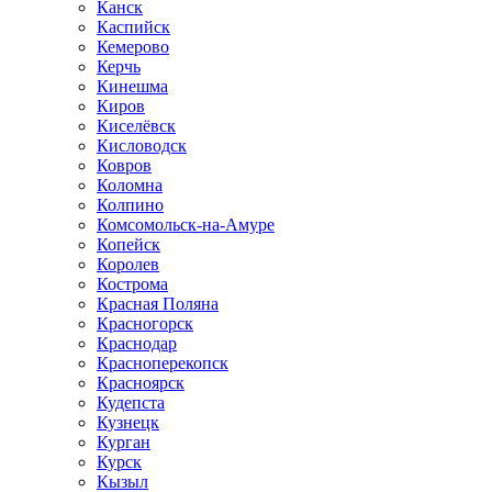
Канск
Каспийск
Кемерово
Керчь
Кинешма
Киров
Киселёвск
Кисловодск
Ковров
Коломна
Колпино
Комсомольск-на-Амуре
Копейск
Королев
Кострома
Красная Поляна
Красногорск
Краснодар
Красноперекопск
Красноярск
Кудепста
Кузнецк
Курган
Курск
Кызыл