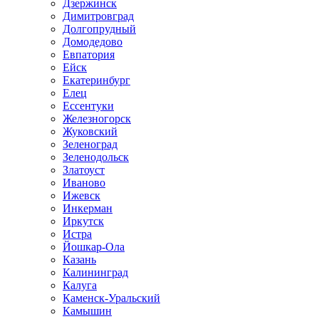
Дзержинск
Димитровград
Долгопрудный
Домодедово
Евпатория
Ейск
Екатеринбург
Елец
Ессентуки
Железногорск
Жуковский
Зеленоград
Зеленодольск
Златоуст
Иваново
Ижевск
Инкерман
Иркутск
Истра
Йошкар-Ола
Казань
Калининград
Калуга
Каменск-Уральский
Камышин